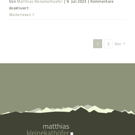
Von
Matthias Kleinekathoefer
|
9. Juli 2023
|
Kommentare
für
deaktiviert
166
Weiterlesen
1
2
Vor