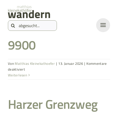
Zum
springen
Inhalt
Suche
springen
nach:
9900
Von
Matthias Kleinekathoefer
|
13. Januar 2026
|
Kommentare
für
deaktiviert
9900
Weiterlesen
Harzer Grenzweg