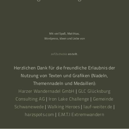
Mit viel Spaß, Matthias,
Wordpress, Ideen und Liebe von
zeTZsche.biz
erstellt.
Herzlichen Dank für die freundliche Erlaubnis der
Nutzung von Texten und Grafiken (Nadeln,
Themennadeln und Medaillen):
Harzer Wandernadel GmbH
|
GLC Glücksburg
Consulting AG
|
Iron Lake Challenge
|
Gemeinde
Schwanewede
|
Walking Heroes
|
lauf-weiter.de
|
harzspots.com
|
E.M.T.I Extremwandern