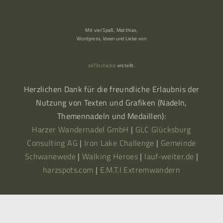
Mit viel Spaß, Matthias,
Wordpress, Ideen und Liebe von
zeTZsche.biz
erstellt.
Herzlichen Dank für die freundliche Erlaubnis der
Nutzung von Texten und Grafiken (Nadeln,
Themennadeln und Medaillen):
Harzer Wandernadel GmbH
|
GLC Glücksburg
Consulting AG
|
Iron Lake Challenge
|
Gemeinde
Schwanewede
|
Walking Heroes
|
lauf-weiter.de
|
harzspots.com
|
E.M.T.I Extremwandern