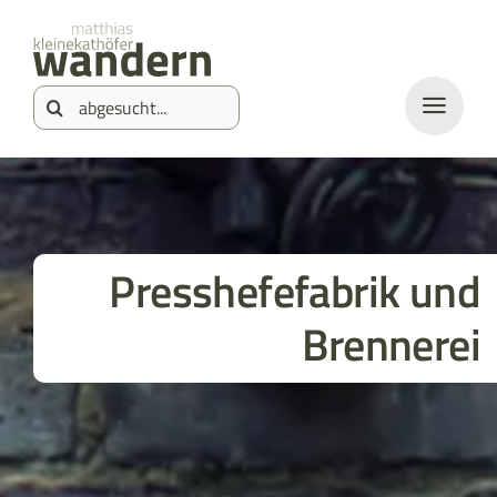
Zum
springen
Inhalt
Suche
springen
nach:
Presshefefabrik und
Brennerei