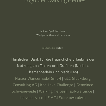
Mit viel Spaß, Matthias,
Wordpress, Ideen und Liebe von
zeTZsche.biz
erstellt.
Herzlichen Dank für die freundliche Erlaubnis der
Nutzung von Texten und Grafiken (Nadeln,
Themennadeln und Medaillen):
Harzer Wandernadel GmbH
|
GLC Glücksburg
Consulting AG
|
Iron Lake Challenge
|
Gemeinde
Schwanewede
|
Walking Heroes
|
lauf-weiter.de
|
harzspots.com
|
E.M.T.I Extremwandern